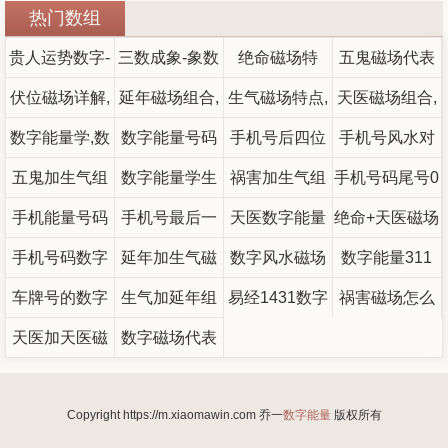
热门数组
贵人运势数字-
三数成象-象数
绝命磁场特
五鬼磁场代表
伏位磁场详解,
贵人和财富代
延年磁场组合,
中各数字的含
生气磁场特点,
点，绝命磁场
什么,五鬼磁场
天医磁场组合,
伏位磁场组合,
数字能量学,数
表的数字
延年磁场详解,
数字能量号码
义
生气磁场组合,
用什么磁场化
手机号后四位
的特点,五鬼磁
天医磁场特点,
手机号风水对
伏位磁场代表
字能量学组合
五鬼加生气组
运势-数字能量
延年磁场特点
数字能量学生
解，绝命磁场
生气磁场是什
祸害加生气组
吉数对照表
手机号码尾号0
天医磁场是什
场怎么化解
照表最全
手机能量号码
数字图
什么
合
（孩子）适合
手机号最后一
吉凶表
合,数字能量祸
天医数字能量
的号码
么意思
绝命+天医磁场
好吗 尾数00的
么意思
1349为什么贵
手机号码数字
用的号码，旺
位暗示命运，
延年加生气磁
害加生气,磁场
代表什么意思
数字风水磁场
组合综合简析
数字能量311
手机号寓意
含义（0-9手机
（号码1349能
车牌号的数字
学业的手机号
最吉利的手机
场组合能量分
生气加延年组
易经1431数字
组合能量分析
八星组合含义
祸害磁场怎么
量什么意思）
号码数字寓意
天医加天医磁
能量与风水
析-数字能量学
数字磁场代表
码磁场选择
号码尾号
合
能量
化解
场组合能量分
解析）
31,31的数字能
Copyright https://m.xiaomawin.com 乔一
数字能量
版权所有
析
量磁场