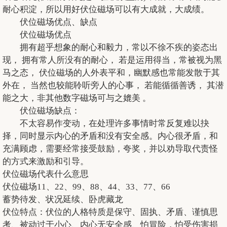
耐心积淀，所以用好伏位磁场可以有大成就，大成绩。
伏位磁场优点、缺点
伏位磁场优点
拥有超乎想象的耐心和毅力，常以不徐不疾的姿态出
现， 拥有常人所没有的耐心， 若是运用得当，常被视为黑
马之态， 伏位磁场的人外表平和，幽默感也常能发散于其
外在， 当然也较能聆听旁人的心事， 若能循循善诱， 其潜
能之大，非其他数字磁场可与之媲美 。
伏位磁场缺点：
不太容易作变动，在处理许多事情时常反复难以抉
择，同时显示内心的矛盾和没有安全感。内心很矛盾，和
充满顾虑，需要经常接受鼓励，夸奖，并以劝导取代责怪
的方式来激励和引导。
伏位磁场代表什么意思
伏位磁场11、22、99、88、44、33、77、66
蓄势待发、状况延续、卧虎藏龙
伏位特点：伏位的人格特质是保守、固执、矛盾、谨慎思
考、被动过于小心、内心无安全感、怕冒险，怕受伤害损