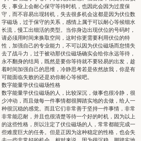
失，事业上会耐心保守等待时机，也因此会因为过度保
守，而不容易出现转机，失去很多机会这都是因为伏位数
字磁场，过于保守的关系，感情上属于可以耐心等候细水
长流，慢工出细活的类型。当你身边出现伏位的号码时，
请必须用时间来换取空间，这时你更需要利用伏位的特
性，加强自己的专业能力，不可以因为伏位磁场而怠情失
去了战斗力，过于被动那伏位磁场确实会给你永远等待，
永不翻身的结局，既然是要你等待就不要轻易的出发，趁
着时间加强自己的思维，冷静思考若是依然故我，你是有
可能面临失败的还是劝你耐心等候吧。
数字能量学伏位磁场性格
数字能量学伏位磁场的人，比较深沉，做事也很冷静，很
少冲动，而且做每一件事情都很脚踏实地的去做，给人一
种很沉稳的感觉。而且它们非常善于坚持一件事情，非常
非常能忍耐，并且也很清楚等待一个好的时机，因为以上
的这些性格，所以注定了伏位磁场的人，常常都能完成一
些难度巨大的任务。但是正因为这种稳定的性格，也会失
去一些非常好的机会。相对来说，因为很沉稳，脚踏实地