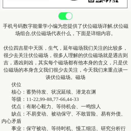
手机号码
数字能量学
小编为您提供了伏位磁场详解,伏位磁
场组合,伏位磁场代表什么，下面是详细内容。
伏位四吉星中天医，生气，延年磁场我们关注的比较多，
很少去关注伏位磁场，很多人理解的伏位磁场就是遇吉则
吉，遇凶则凶，其实每个磁场都有他本身的含义，只是伏
位磁场的本身含义我们很少去关注，今天我们来重点谈一
谈伏位磁场。磁场
伏位
核心：蓄势待发、状况延续、潜龙在渊
等级：11-22,99-88,77-66,44-33
优点：有耐心毅力、等待机会、一鸣惊人
缺点：不易变动、被动保守、不敢冒险、易有外债、
内心矛盾
事业：保守被动、等待时机、慢工细活、研究分析行