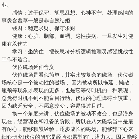
业、
感情：过于保守、胡思乱想、心神不宁、处理感情的
事像含羞草一般是非自愿结婚
钱财：稳定求财、保守求财
健康：心脏、脑部、血稠、隐性疾病、一旦发生对健
康有杀伤力
学习：坐的住、擅长思考分析逻辑推理灵感强挑战性
工作不适合。
伏位磁场延伸含义
伏位磁场是看似简单，其实比较复杂的磁场。伏位磁
场核心是一个被动性的磁场， 因为被动所以拖延，懒散，
瓶颈等现象才表现的更多，也是它等待时机的一种表现，
总觉得时机不到不能盲目行动。伏位的心理障碍比较重，
因为缺乏安全，不愿意改变，容易得过且过。
换一个角度来讲，伏位磁场的被动不改变，也是潜身
现在，经营现在和准备的阶段，所以在八大磁场当中是最
有耐心，能够积累经验，逐步成长的磁场。能够静下心来
细心研究(伏位的研究是经验积累型的)，潜力大。因为能够