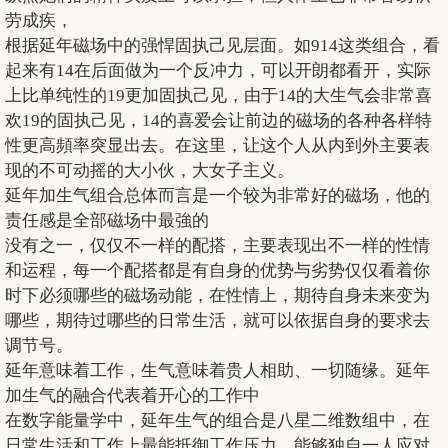
劳成疾，
根据延年磁场中的强悍固执己见层面。如914这类组合，看
起来有14在后面做为一个反冲力，可以开朗都看开，实际
上比单纯性的19更加固执己见，由于14的大生气会非常喜
欢19的固执己见，14的喜爱会让前边的磁场的各种各样特
性更高頻率突显出去。在这里，让这个人从内到外主要表
现的不可动摇的大小伙，大女子主义。
延年加生气组合总体而言是一个较为非常好的磁场，他的
责任感是全部磁场中最強的
没有之一，仅仅不一样的配搭，主要表现出不一样的性情
和运程，每一个配搭都是有自身的优势与劣势仅仅看着你
时下必须哪些的磁场动能，在性情上，期待自身未来变为
哪些，期待过哪些的日常生活，就可以依据自身的要求去
调节号。
延年意味着工作，生气意味着贵人相助、一切随缘。延年
加生气的融合代表着开心的工作中
在数字能量学中，延年生气的组合是八星二维数组中，在
日常生活和工作上最能抵御工作压力。能够独自一人应对