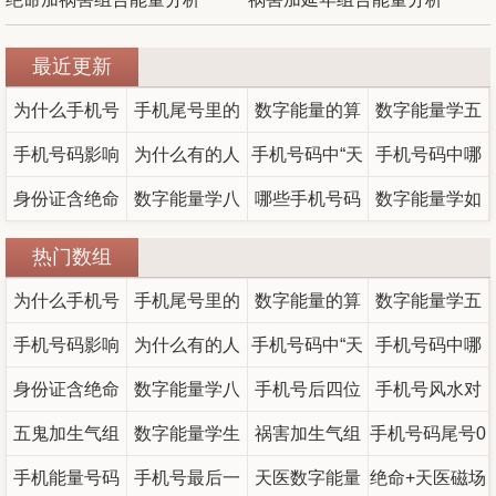
最近更新
为什么手机号
手机尾号里的
数字能量的算
数字能量学五
里，零和五总
手机号码影响
桃花与破局 数
为什么有的人
法与象征——0
手机号码中“天
手机号码中哪
鬼数字加0
让人走得更辛
身份证含绝命
运势
字能量学看婚
用手机号越用
数字能量学八
哪些手机号码
医+伏位”磁场
到9
数字能量学如
些数字最旺
+六煞磁场的人
苦
越旺？吉星磁
星口诀全解
姻
组合真的能催
需要尽快更
财？数字能量
何改运？手机
热门数组
性格深度解析
场组合的解析
析：天医、延
换？这些尾号
财吗？
学权威解析！
号码就是你的
为什么手机号
手机尾号里的
数字能量的算
数字能量学五
年、绝命等磁
组合你中招了
随身风水
里，零和五总
手机号码影响
桃花与破局 数
为什么有的人
法与象征——0
手机号码中“天
手机号码中哪
鬼数字加0
场含义一文搞
吗？
让人走得更辛
身份证含绝命
运势
字能量学看婚
用手机号越用
数字能量学八
手机号后四位
医+伏位”磁场
到9
手机号风水对
些数字最旺
懂
+六煞磁场的人
五鬼加生气组
苦
越旺？吉星磁
数字能量学生
星口诀全解
姻
组合真的能催
祸害加生气组
吉数对照表
手机号码尾号0
财？数字能量
照表最全
性格深度解析
手机能量号码
合
场组合的解析
析：天医、延
（孩子）适合
手机号最后一
合,数字能量祸
天医数字能量
财吗？
绝命+天医磁场
好吗 尾数00的
学权威解析！