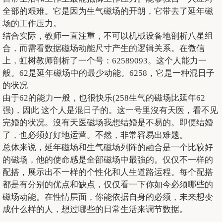
全部的艰难。它是因为生气磁场的开朗，它带去了延年磁
场的工作压力。
结合实际，教师一直注重，不可以机械设备地剖析八星组
合，而需看数据磁场动能尺寸产生的逻辑关系。在微信
上，虹树教师剖析了一个号：62589093。这个人能力一
般。62是延年磁场中的最少动能。6258，它是一种混日子
的状况
由于62的能力一般，也很快乐(258生气的磁场比延年62
强)，因此 这个人是混日子的。这一号里沒有天医，看不见
完婚的状况。沒有天医磁场我想结婚是不易的。即便结婚
了，也必须好好地运营。不然，非常容易出难题。
总体来说，延年磁场和生气磁场列阵的融合是一个比较好
的磁场，他的使命感是全部磁场中最強的。仅仅不一样的
配搭，展示出不一样的个性化和人生道路运程。每个配搭
都是有分别的优点和缺点，仅仅看一下你如今必须哪些的
磁场动能。在性情层面，你能依据自身的必须，未来想变
成什么样的人，想过哪些的日常生活来调节数据。