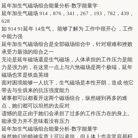
延年加生气磁场组合能量分析-数字能量学
延年加生气磁场 914，876，341，267，193，782，439，
628
如 914 91延年 14生气 。能够了解为 工作中很开心 ，工作
中能力强
延年加生气磁场组合是全部磁场组合中，针对艰难和挫败
承受力最強的组合之一
无论是延年磁场還是生气磁场，人体承担的工作压力是能
力是强力的，在这里一点上与六煞磁场是两个极端，延年
磁场也常是铁血英雄
面对困境能够一人抗下，生气磁场是本性开朗，造成 他它
带去与生俱来的抗压强度能力
诸事都可以都看开这两个磁场组合，纵然碰到再多的难
点，她们都可以坦然的去应对
遗憾的是正由于她们会承担了过多的工作压力在的身上。
能承受力并不意味着没有压力
延年加生气磁场组合能量分析-数字能量学
纵然她们的精神实质上可以承担，但人体上也非常容易积