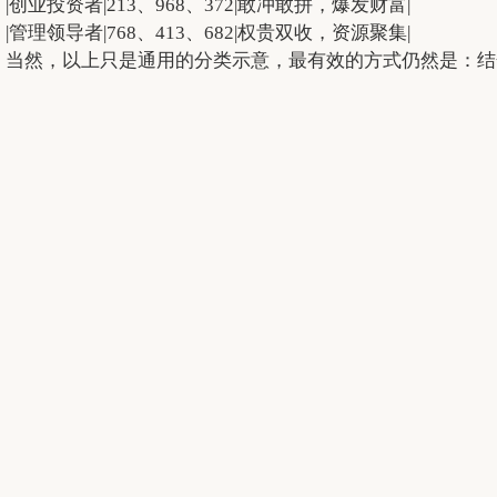
|创业投资者|213、968、372|敢冲敢拼，爆发财富|
|管理领导者|768、413、682|权贵双收，资源聚集|
当然，以上只是通用的分类示意，最有效的方式仍然是：结