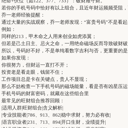
绝命+伏位（如122、377、733）：破财难守财。
若你的手机号码中恰好有以上组合，且近年财运频频受阻，
乔一老师经验提醒：
通过大量的实战观察，乔一老师发现：“富贵号码”不是看
例如：
同样的213，甲木命之人用来创业如虎添翼；
但若是己土日主、忌火之命，一用绝命磁场反而导致破财破
所以，号码好不好，不是单纯看数字吉利与否，更重要的是
如果你发现：
你很努力，但财运一直打不开；
投资老是看走眼，钱留不住；
工作项目总是卡在关键点，贵人不显现；
那么不妨检查一下手机号码的磁场能量，看是否有凶星压运
手机号码的财富密码，就藏在这些组合里
最常见的旺财组合推荐回顾：
|适用人群|旺财组合|含义解析|
|专业技能者|786、913、862|稳中求财，努力必有收|
|语言职业者|231、713、894|开口生财，业绩提升|