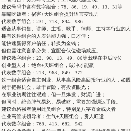
建议号码中含有数字组合：78、86、19、49、13、31等
靠嘴吃饭者：祸害+天医组合提升语言变现力
代表数字组合：231、713、894、986
适合从事销售、讲师、主播、歌手、律师、主持等行业的人
拥有这种组合的人表达能力强，口才佳；
能快速赢得客户信任，转换为金钱；
但也需注意言多必失，宜配合伏位磁场减压。
建议数字组合：23、98、13、49、86等出现在中后段位
创业型人才：绝命+天医组合，敢冲才能赢
代表数字组合：213、968、849、372
这一组合适合自主创业、从事高风险高回报行业的人，如股
易于把握机会，敢于冒险，有投资眼光；
在事业初期往往艰难，但一旦爆发，财源广进；
但同时，绝命脾气易怒、易破财，需要加强调运手段。
建议命格强者使用此类组合，特别是八字喜金或火者
企业高管或领导者：生气+天医组合，贵人旺运
代表数字组合：768、413、682、942