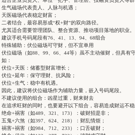
适合企业负责人、单位一把手、管理层、投融资负责人等群
生气磁场代表贵人、人脉与机遇；
天医磁场代表稳定财富；
二者结合，最容易形成“权+财”的双向路径。
尤其适合需要管理团队、整合资源、推动项目落地的职业。
建议手机号码尾段有76、41、13、94、68组合
特殊辅助：伏位磁场可守财，但不宜单用
伏位磁场（如88、99、66、44等）虽不主动催财，但
如：
伏位+天医：储蓄型财富增长；
伏位+延年：保守理财、抗风险；
伏位+生气：稳中有机遇。
因此，建议将伏位磁场作为辅助力量，嵌入号码尾段。
不建议使用的组合：凶星过重，财来财去
在追求旺财的同时，也要避开以下组合，容易造成财运不稳
绝命+祸害（如489、321、173）：破财招是非；
五鬼+六煞（如397、624、218）：财乱情烦；
祸害+祸害（如984、712、233）：口舌破财；