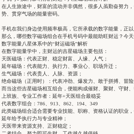
在人生旅途中，财富的流动并非偶然，很多人虽勤奋努力，
势、贯穿气场的能量密码。
手机在我们身边使用频率极高，它所承载的数字能量，正以
那么，哪些数字磁场组合在手机号码中最能助旺财运？今天
数字能量八星体系中的“财运磁场”解析
在数字能量学中，主财运的吉星磁场主要包括：
天医磁场：代表正财、稳定财富、人缘、人气；
延年磁场：代表能力、执行力、事业心、职场升迁；
生气磁场：代表贵人、人脉、资源；
绝命磁场（正用时）：代表冲劲、爆发力、敢于拼搏、冒险
而当这些吉星磁场相互组合，便能构成催财、聚财、守财、
上班族、专业工作者：延年+天医组合最稳妥
代表数字组合：786、913、862、194、349
此类磁场组合适合需要专业技能、职称、资格认证的职业，
延年给予执行力与专业精神；
天医带来资源支持、正财稳定；
二者结合，努力即可生财，工作越久越值钱。