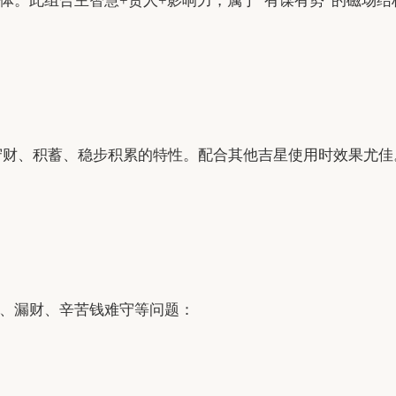
体。此组合主智慧+贵人+影响力，属于“有谋有势”的磁场结
具有守财、积蓄、稳步积累的特性。配合其他吉星使用时效果尤佳
、漏财、辛苦钱难守等问题：